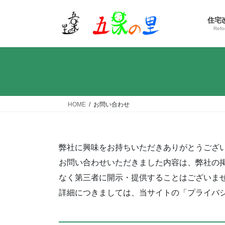
コ
ナ
ン
ビ
住宅
テ
ゲ
Refo
ン
ー
ツ
シ
へ
ョ
ス
ン
キ
に
ッ
移
HOME
お問い合わせ
プ
動
弊社に興味をお持ちいただきありがとうござ
お問い合わせいただきました内容は、弊社の
なく第三者に開示・提供することはございま
詳細につきましては、当サイトの「プライバ